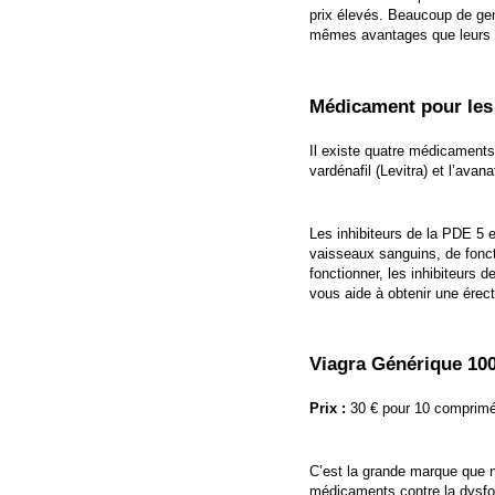
prix élevés. Beaucoup de gen
mêmes avantages que leurs 
Médicament pour les
Il existe quatre médicaments o
vardénafil (Levitra) et l’ava
Les inhibiteurs de la PDE 5 
vaisseaux sanguins, de fonct
fonctionner, les inhibiteurs 
vous aide à obtenir une érect
Viagra Générique 10
Prix :
30 € pour 10 comprim
C’est la grande marque que n
médicaments contre la dysfo