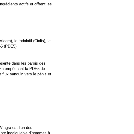
rédients actifs et offrent les
agra), le tadalafil (Cialis), le
e-5 (PDE5).
ésente dans les parois des
s. En empêchant la PDE5 de
 flux sanguin vers le pénis et
Viagra est l’un des
mbre incalculable d’hommes à