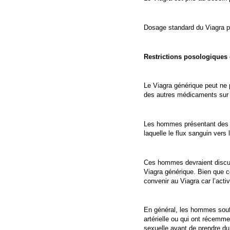
Dosage standard du Viagra po
Restrictions posologiques 
Le Viagra générique peut ne 
des autres médicaments sur 
Les hommes présentant des fa
laquelle le flux sanguin vers 
Ces hommes devraient discute
Viagra générique. Bien que 
convenir au Viagra car l’acti
En général, les hommes souff
artérielle ou qui ont récemme
sexuelle avant de prendre du