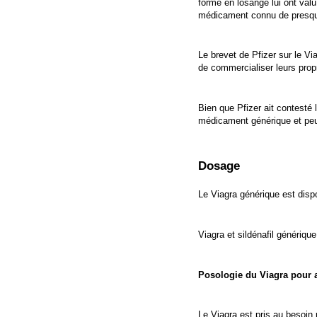
forme en losange lui ont valu
médicament connu de presqu
Le brevet de Pfizer sur le V
de commercialiser leurs prop
Bien que Pfizer ait contesté 
médicament générique et peut
Dosage
Le Viagra générique est disp
Viagra et sildénafil génériq
Posologie du Viagra pour a
Le Viagra est pris au besoin p