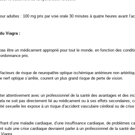
ur adultes : 100 mg pris par voie orale 30 minutes à quatre heures avant l’ac
du Viagra :
pas être un médicament approprié pour tout le monde, en fonction des condit
ordonnance pris.
cteurs de risque de neuropathie optique ischémique antérieure non artéritiq
le nerf optique s’arrête, courent un plus grand risque de perte de vision.
r attentivement avec un professionnel de la santé des avantages et des inc
cela ne soit pas directement lié au médicament ou à ses effets secondaires,
vité sexuelle les expose à un risque d’accident vasculaire cérébral ou de crise
rant d’une maladie cardiaque, d’une insuffisance cardiaque, de problèmes ca
nt subi une crise cardiaque devraient parler à un professionnel de la santé des 
 Viagra.