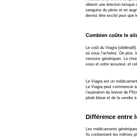
obtenir une érection lorsque c
sanguins du pénis et en augm
devrez être excité pour que 
Combien coûte le sild
Le coût du Viagra (sildénafil
où vous l’achetez. De plus, l
versions génériques. Le choi
vous et votre assureur, et c
Le Viagra est un médicament 
Le Viagra peut commencer à 20
l’expiration du brevet de Pfi
pilule bleue et de la vendre à
Différence entre 
Les médicaments génériques e
Ils contiennent les mêmes pr