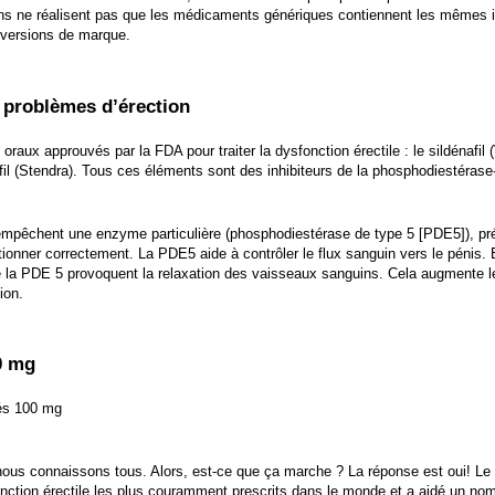
s ne réalisent pas que les médicaments génériques contiennent les mêmes ing
versions de marque.
 problèmes d’érection
raux approuvés par la FDA pour traiter la dysfonction érectile : le sildénafil (Vi
nafil (Stendra). Tous ces éléments sont des inhibiteurs de la phosphodiestéras
empêchent une enzyme particulière (phosphodiestérase de type 5 [PDE5]), pr
ionner correctement. La PDE5 aide à contrôler le flux sanguin vers le péni
de la PDE 5 provoquent la relaxation des vaisseaux sanguins. Cela augmente le
ion.
0 mg
és 100 mg
ous connaissons tous. Alors, est-ce que ça marche ? La réponse est oui! Le 
nction érectile les plus couramment prescrits dans le monde et a aidé un no