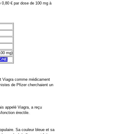
de 0,80 € par dose de 100 mg à
100 mg)
IGNE
oduit Viagra comme médicament
imistes de Pfizer cherchaient un
is appelé Viagra, a reçu
fonction érectile.
opulaire. Sa couleur bleue et sa