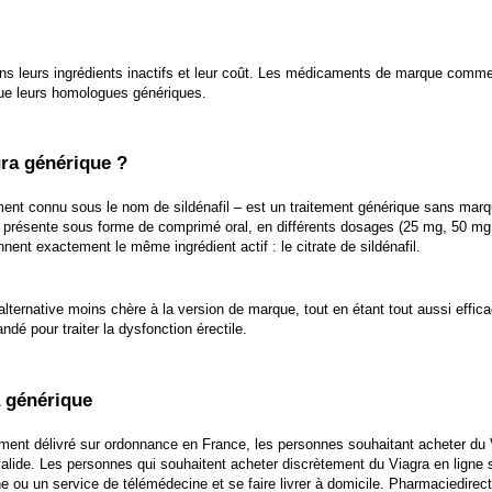
ans leurs ingrédients inactifs et leur coût. Les médicaments de marque comme l
que leurs homologues génériques.
gra générique ?
ent connu sous le nom de sildénafil – est un traitement générique sans marqu
e présente sous forme de comprimé oral, en différents dosages (25 mg, 50 mg
nnent exactement le même ingrédient actif : le citrate de sildénafil.
lternative moins chère à la version de marque, tout en étant tout aussi effica
é pour traiter la dysfonction érectile.
 générique
ament délivré sur ordonnance en France, les personnes souhaitant acheter du 
valide. Les personnes qui souhaitent acheter discrètement du
Viagra en ligne
s
ne ou un service de télémédecine et se faire livrer à domicile. Pharmaciedire