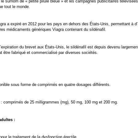
 le surnom de « petite pilule bleue » et les campagnes publicitaires télévisées
e tout le monde.
iagra a expiré en 2012 pour les pays en dehors des États-Unis, permettant à d
res médicaments génériques Viagra contenant du sildénafil.
l’expiration du brevet aux États-Unis, le sildénafil est depuis devenu largeme
 être fabriqué et commercialisé par diverses sociétés.
onible sous forme de comprimés en quatre dosages différents.
ue : comprimés de 25 milligrammes (mg), 50 mg, 100 mg et 200 mg.
dultes :
our le traitement de la dysfonction érectile.