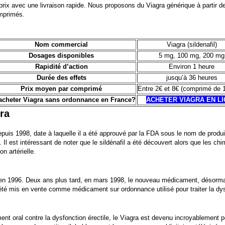
prix avec une livraison rapide. Nous proposons du Viagra générique à partir 
omprimés.
Nom commercial
Viagra (sildenafil)
Dosages disponibles
5 mg, 100 mg, 200 mg
Rapidité d’action
Environ 1 heure
Durée des effets
jusqu’à 36 heures
Prix moyen par comprimé
Entre 2€ et 8€ (comprimé de 
acheter Viagra sans ordonnance en France?
ACHETER VIAGRA EN L
gra
 depuis 1998, date à laquelle il a été approuvé par la FDA sous le nom de pr
. Il est intéressant de noter que le sildénafil a été découvert alors que les ch
on artérielle.
il en 1996. Deux ans plus tard, en mars 1998, le nouveau médicament, désorma
 été mis en vente comme médicament sur ordonnance utilisé pour traiter la dys
nt oral contre la dysfonction érectile, le Viagra est devenu incroyablement p